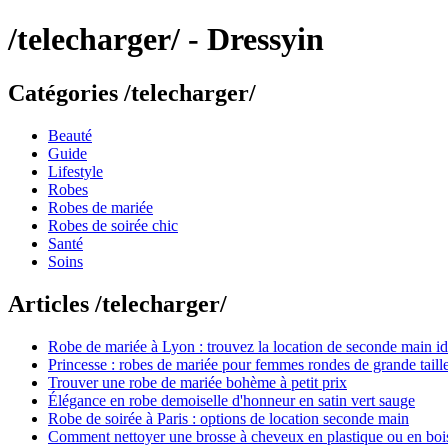
/telecharger/ - Dressyin
Catégories /telecharger/
Beauté
Guide
Lifestyle
Robes
Robes de mariée
Robes de soirée chic
Santé
Soins
Articles /telecharger/
Robe de mariée à Lyon : trouvez la location de seconde main id
Princesse : robes de mariée pour femmes rondes de grande taill
Trouver une robe de mariée bohème à petit prix
Élégance en robe demoiselle d'honneur en satin vert sauge
Robe de soirée à Paris : options de location seconde main
Comment nettoyer une brosse à cheveux en plastique ou en boi