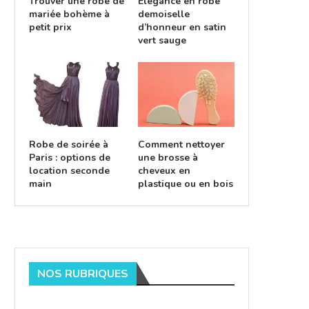
Trouver une robe de
Élégance en robe
mariée bohème à
demoiselle
petit prix
d’honneur en satin
vert sauge
Robe de soirée à
Comment nettoyer
Paris : options de
une brosse à
location seconde
cheveux en
main
plastique ou en bois
NOS RUBRIQUES